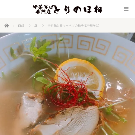
ホーム
商品
塩
手羽先と春キャベツの柚子塩中華そば