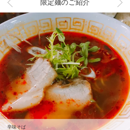
限定麺のご紹介
Next
辛味そば