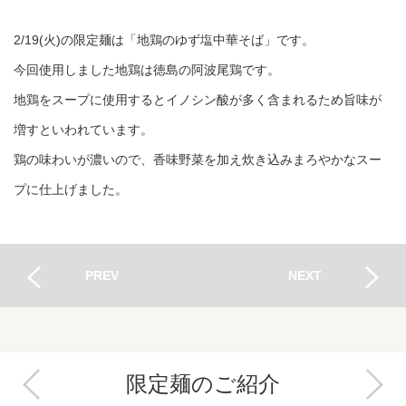
2/19(火)の限定麺は「地鶏のゆず塩中華そば」です。
今回使用しました地鶏は徳島の阿波尾鶏です。
地鶏をスープに使用するとイノシン酸が多く含まれるため旨味が
増すといわれています。
鶏の味わいが濃いので、香味野菜を加え炊き込みまろやかなスー
プに仕上げました。
PREV
NEXT
限定麺のご紹介
Next