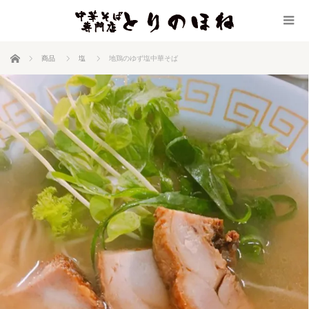
ホーム
商品
塩
地鶏のゆず塩中華そば