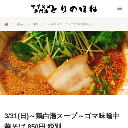
ホーム
商品
味噌
～鶏白湯スープ～ゴマ味噌中華そば
3/31(日)～鶏白湯スープ～ゴマ味噌中
華そば 850円 税別