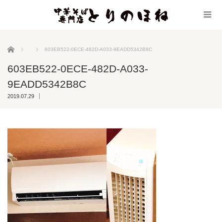
ホーム
603EB522-0ECE-482D-A033-9EADD5342B8C
603EB522-0ECE-482D-A033-
9EADD5342B8C
2019.07.29