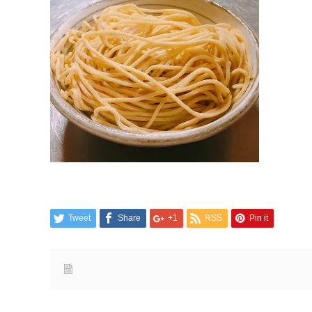
Tweet
Share
+1
RSS
Pin it