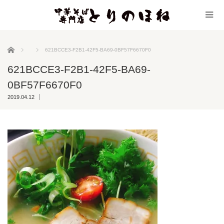
ホーム
621BCCE3-F2B1-42F5-BA69-0BF57F6670F0
621BCCE3-F2B1-42F5-BA69-
0BF57F6670F0
2019.04.12