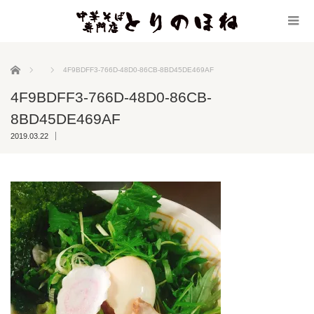
ホーム
4F9BDFF3-766D-48D0-86CB-8BD45DE469AF
4F9BDFF3-766D-48D0-86CB-
8BD45DE469AF
2019.03.22