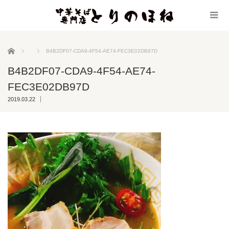
ホーム
B4B2DF07-CDA9-4F54-AE74-FEC3E02DB97D
B4B2DF07-CDA9-4F54-AE74-
FEC3E02DB97D
2019.03.22