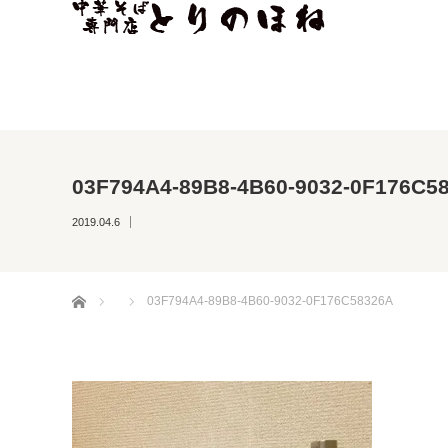
03F794A4-89B8-4B60-9032-0F176C5
2019.04.6
ホーム
03F794A4-89B8-4B60-9032-0F176C58326A