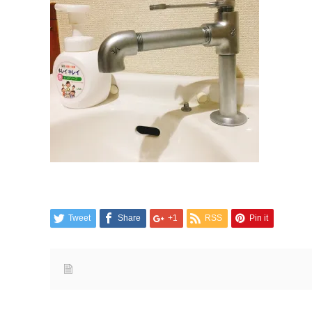
Tweet
Share
+1
RSS
Pin it